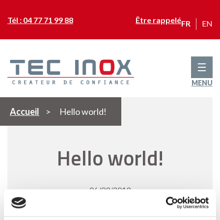
Tél : 04 77 71 99 88
Être rappelé
FR
EN
MENU
Accueil
>
Hello world!
Hello world!
06/09/2019
Welcome to WordPress. This is your first post.